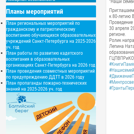
"Наши семей
Планы мероприятий
Приглашаем 
к 80-летию 
Проведение 
План региональных мероприятий по
30 апреля 2
гражданскому и патриотическому
регионе.
воспитанию обучающихся образовательных
Ролик напра
учреждений Санкт-Петербурга на 2025-2026
Лепина Ната
уч. год
образования
План работы по развитию кадетского
ГЦПВПРиКО
воспитания в образовательных
#КнигиПам
организациях Санкт-Петербурга на 2026 год
#Нашисемей
План проведения совместных мероприятий
#Движение
по предупреждению ДДТТ в 2026 году
#Минпросве
План пропаганды пожарно-технических
#ГрантыПер
знаний на 2025-2026 уч. год