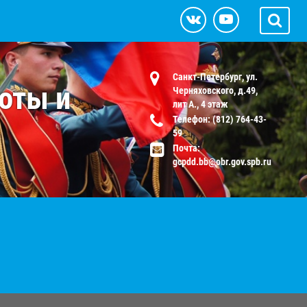
Санкт-Петербург, ул.
оты и
Черняховского, д.49,
лит А., 4 этаж
Телефон: (812) 764-43-
59
Почта:
gcpdd.bb@obr.gov.spb.ru