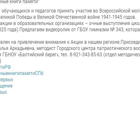
ные книги памяти"
обучающихся и педагогов принять участие во Всероссийской мол
Великой Победы в Великой Отечественной войне 1941-1945 годов.
акции в образовательных организациях – очные выступления школ
025 года).Предлагаем видеоролик от ГБОУ гимназии № 343, котор
влен на привлечение внимания к Акции в нашем регионе.Присоеди
лья Аркадьевна, методист Городского центра патриотического во
 ГБНОУ «Балтийский берег», тел. 8-921-343-85-63 (отдел методич
)
ятиРФ
ныекнигипамятиСПб
Первых
щение
вых