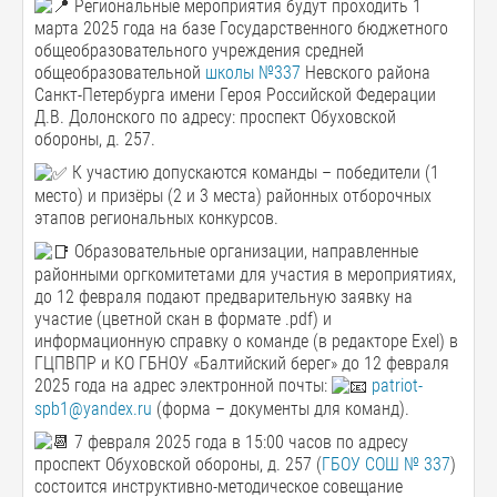
Региональные мероприятия будут проходить 1
марта 2025 года на базе Государственного бюджетного
общеобразовательного учреждения средней
общеобразовательной
школы №337
Невского района
Санкт-Петербурга имени Героя Российской Федерации
Д.В. Долонского по адресу: проспект Обуховской
обороны, д. 257.
К участию допускаются команды – победители (1
место) и призёры (2 и 3 места) районных отборочных
этапов региональных конкурсов.
Образовательные организации, направленные
районными оргкомитетами для участия в мероприятиях,
до 12 февраля подают предварительную заявку на
участие (цветной скан в формате .pdf) и
информационную справку о команде (в редакторе Exel) в
ГЦПВПР и КО ГБНОУ «Балтийский берег» до 12 февраля
2025 года на адрес электронной почты:
patriot-
spb1@yandex.ru
(форма – документы для команд).
7 февраля 2025 года в 15:00 часов по адресу
проспект Обуховской обороны, д. 257 (
ГБОУ СОШ № 337
)
состоится инструктивно-методическое совещание