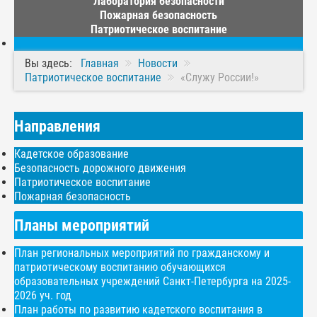
Лаборатория безопасности
Пожарная безопасность
Патриотическое воспитание
Вы здесь:
Главная
Новости
Патриотическое воспитание
«Служу России!»
Направления
Кадетское образование
Безопасность дорожного движения
Патриотическое воспитание
Пожарная безопасность
Планы мероприятий
План региональных мероприятий по гражданскому и
патриотическому воспитанию обучающихся
образовательных учреждений Санкт-Петербурга на 2025-
2026 уч. год
План работы по развитию кадетского воспитания в