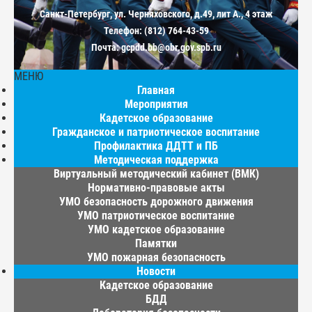
Санкт-Петербург, ул. Черняховского, д.49, лит А., 4 этаж
Телефон: (812) 764-43-59
Почта: gcpdd.bb@obr.gov.spb.ru
МЕНЮ
Главная
Мероприятия
Кадетское образование
Гражданское и патриотическое воспитание
Профилактика ДДТТ и ПБ
Методическая поддержка
Виртуальный методический кабинет (ВМК)
Нормативно-правовые акты
УМО безопасность дорожного движения
УМО патриотическое воспитание
УМО кадетское образование
Памятки
УМО пожарная безопасность
Новости
Кадетское образование
БДД