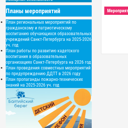
Планы мероприятий
Мероприя
План региональных мероприятий по
гражданскому и патриотическому
воспитанию обучающихся образовательных
учреждений Санкт-Петербурга на 2025-2026
уч. год
План работы по развитию кадетского
воспитания в образовательных
организациях Санкт-Петербурга на 2026 год
План проведения совместных мероприятий
по предупреждению ДДТТ в 2026 году
План пропаганды пожарно-технических
знаний на 2025-2026 уч. год