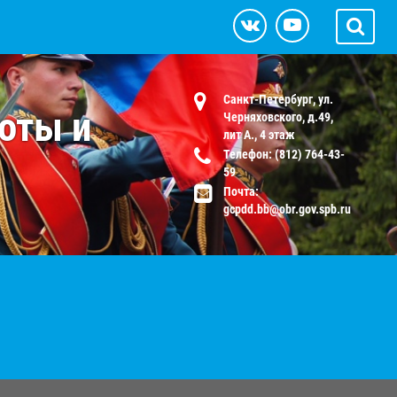
Санкт-Петербург, ул.
оты и
Черняховского, д.49,
лит А., 4 этаж
Телефон: (812) 764-43-
59
Почта:
gcpdd.bb@obr.gov.spb.ru