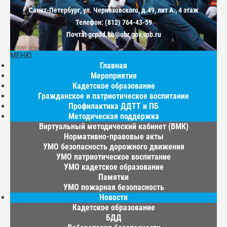
Санкт-Петербург, ул. Черняховского, д.49, лит А., 4 этаж
Телефон: (812) 764-43-59
Почта: gcpdd.bb@obr.gov.spb.ru
МЕНЮ
Главная
Мероприятия
Кадетское образование
Гражданское и патриотическое воспитание
Профилактика ДДТТ и ПБ
Методическая поддержка
Виртуальный методический кабинет (ВМК)
Нормативно-правовые акты
УМО безопасность дорожного движения
УМО патриотическое воспитание
УМО кадетское образование
Памятки
УМО пожарная безопасность
Новости
Кадетское образование
БДД