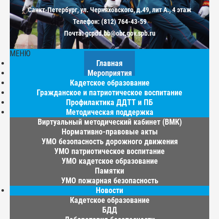
Санкт-Петербург, ул. Черняховского, д.49, лит А., 4 этаж
Телефон: (812) 764-43-59
Почта: gcpdd.bb@obr.gov.spb.ru
МЕНЮ
Главная
Мероприятия
Кадетское образование
Гражданское и патриотическое воспитание
Профилактика ДДТТ и ПБ
Методическая поддержка
Виртуальный методический кабинет (ВМК)
Нормативно-правовые акты
УМО безопасность дорожного движения
УМО патриотическое воспитание
УМО кадетское образование
Памятки
УМО пожарная безопасность
Новости
Кадетское образование
БДД