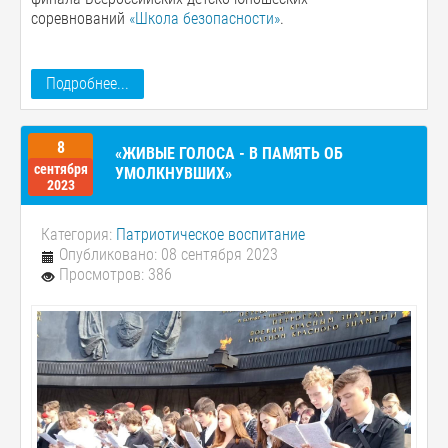
соревнований
«Школа безопасности»
.
Подробнее...
8
«ЖИВЫЕ ГОЛОСА - В ПАМЯТЬ ОБ
сентября
УМОЛКНУВШИХ»
2023
Категория:
Патриотическое воспитание
Опубликовано: 08 сентября 2023
Просмотров: 386