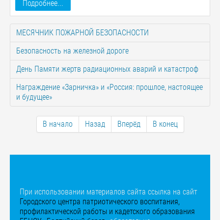
Подробнее...
МЕСЯЧНИК ПОЖАРНОЙ БЕЗОПАСНОСТИ
Безопасность на железной дороге
День Памяти жертв радиационных аварий и катастроф
Награждение «Зарничка» и «Россия: прошлое, настоящее
и будущее»
В начало
Назад
Вперёд
В конец
При использовании материалов сайта ссылка на сайт
Городского центра патриотического воспитания,
профилактической работы и кадетского образования