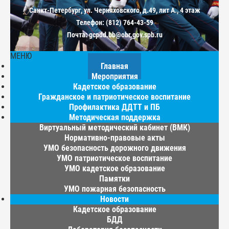
Санкт-Петербург, ул. Черняховского, д.49, лит А., 4 этаж
Телефон: (812) 764-43-59
Почта: gcpdd.bb@obr.gov.spb.ru
МЕНЮ
Главная
Мероприятия
Кадетское образование
Гражданское и патриотическое воспитание
Профилактика ДДТТ и ПБ
Методическая поддержка
Виртуальный методический кабинет (ВМК)
Нормативно-правовые акты
УМО безопасность дорожного движения
УМО патриотическое воспитание
УМО кадетское образование
Памятки
УМО пожарная безопасность
Новости
Кадетское образование
БДД