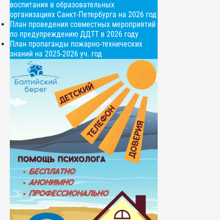
воспитания в образовательных
организациях Санкт-Петербурга на 2026 год
План проведения совместных мероприятий
по предупреждению ДДТТ в 2026 году
План пропаганды пожарно-технических
знаний на 2025-2026 уч. год