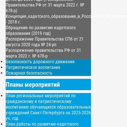
Правительства РФ от 31 марта 2022 г. №
678-р)
Концепция_кадетского_образования_в_Российской_Федерации
- 2018 г.
Обращение по развитию кадетского
образования (2019 год)
Распоряжение Правительства СПб от 21
августа 2020 года № 24-рп
Распоряжение правительства РФ от 31
марта 2022 г. № 678-р
Безопасность дорожного движения
Патриотическое воспитание
Пожарная безопасность
Планы мероприятий
План региональных мероприятий по
гражданскому и патриотическому
воспитанию обучающихся образовательных
учреждений Санкт-Петербурга на 2025-2026
уч. год
План работы по развитию кадетского