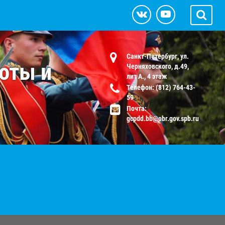
Санкт-Петербург, ул.
оты и
Черняховского, д.49,
лит А., 4 этаж
Телефон: (812) 764-43-
59
Почта:
gcpdd.bb@obr.gov.spb.ru