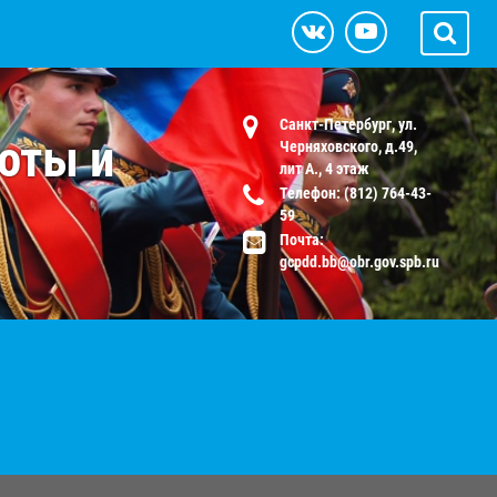
Санкт-Петербург, ул.
оты и
Черняховского, д.49,
лит А., 4 этаж
Телефон: (812) 764-43-
59
Почта:
gcpdd.bb@obr.gov.spb.ru