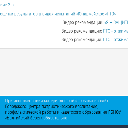
ние 2-5
 оценки результатов в видах испытаний «Юнармейское «ГТО»
Видео рекомендации:
«Я – ЗАЩИТ
Видео рекомендации:
ГТО - отжим
Видео рекомендации:
ГТО - отжим
При использовании материалов сайта ссылка на сайт
Городского центра патриотического воспитания,
профилактической работы и кадетского образования ГБНОУ
«Балтийский берег»
обязательна.