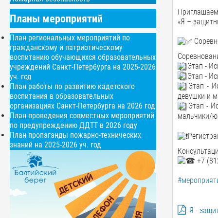
Приглашаем 
Планы мероприятий
«Я – защитн
План региональных мероприятий по
Соревно
гражданскому и патриотическому
Соревновани
воспитанию обучающихся образовательных
Этап - Ис
учреждений Санкт-Петербурга на 2025-2026
Этап - Ис
уч. год
Этап - И
План работы по развитию кадетского
воспитания в образовательных
девушки и 
организациях Санкт-Петербурга на 2026 год
Этап - Ис
План проведения совместных мероприятий
мальчики/ю
по предупреждению ДДТТ в 2026 году
План пропаганды пожарно-технических
Регистра
знаний на 2025-2026 уч. год
Консультаци
+7 (81
#мероприяти
Я - защи