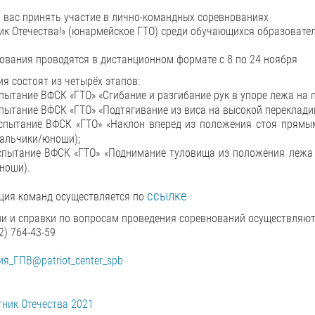
вас принять участие в лично-командных соревнованиях
ик Отечества!» (юнармейское ГТО) среди обучающихся образовате
вания проводятся в дистанционном формате с 8 по 24 ноября
я состоят из четырёх этапов:
пытание ВФСК «ГТО» «Сгибание и разгибание рук в упоре лежа на по
пытание ВФСК «ГТО» «Подтягивание из виса на высокой перекладине
спытание ВФСК «ГТО» «Наклон вперед из положения стоя прямыми 
мальчики/юноши);
пытание ВФСК «ГТО» «Поднимание туловища из положения лежа на
ноши).
ссылке
ция команд осуществляется по
и и справки по вопросам проведения соревнований осуществляю
2) 764-43-59
я_ГПВ@patriot_center_spb
тник Отечества 2021