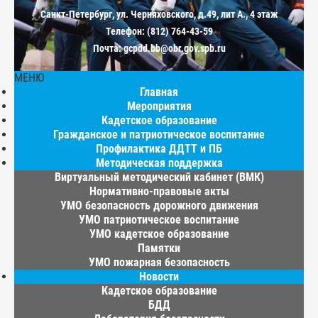
Санкт-Петербург, ул. Черняховского, д.49, лит А., 4 этаж
Телефон: (812) 764-43-59
Почта: gcpdd.bb@obr.gov.spb.ru
МЕНЮ
Главная
Мероприятия
Кадетское образование
Гражданское и патриотическое воспитание
Профилактика ДДТТ и ПБ
Методическая поддержка
Виртуальный методический кабинет (ВМК)
Нормативно-правовые акты
УМО безопасность дорожного движения
УМО патриотическое воспитание
УМО кадетское образование
Памятки
УМО пожарная безопасность
Новости
Кадетское образование
БДД