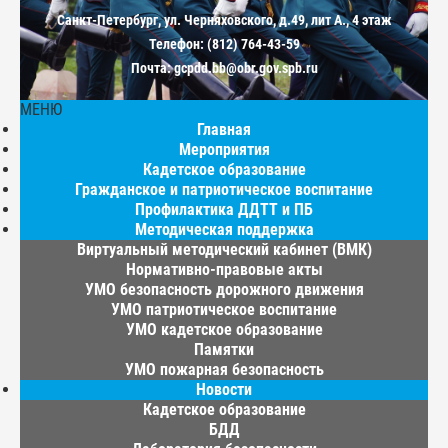
Санкт-Петербург, ул. Черняховского, д.49, лит А., 4 этаж
Телефон: (812) 764-43-59
Почта: gcpdd.bb@obr.gov.spb.ru
МЕНЮ
Главная
Мероприятия
Кадетское образование
Гражданское и патриотическое воспитание
Профилактика ДДТТ и ПБ
Методическая поддержка
Виртуальный методический кабинет (ВМК)
Нормативно-правовые акты
УМО безопасность дорожного движения
УМО патриотическое воспитание
УМО кадетское образование
Памятки
УМО пожарная безопасность
Новости
Кадетское образование
БДД