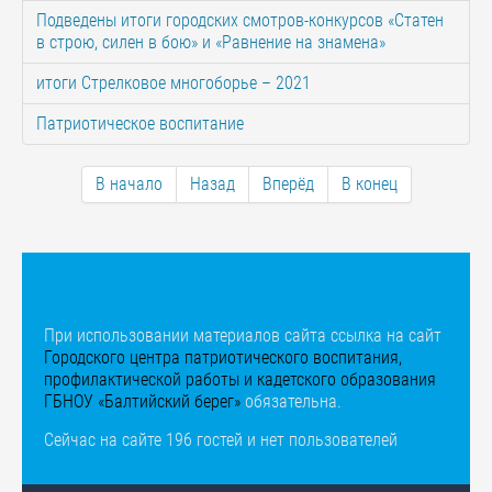
Подведены итоги городских смотров-конкурсов «Статен
в строю, силен в бою» и «Равнение на знамена»
итоги Стрелковое многоборье – 2021
Патриотическое воспитание
В начало
Назад
Вперёд
В конец
При использовании материалов сайта ссылка на сайт
Городского центра патриотического воспитания,
профилактической работы и кадетского образования
ГБНОУ «Балтийский берег»
обязательна.
Сейчас на сайте 196 гостей и нет пользователей