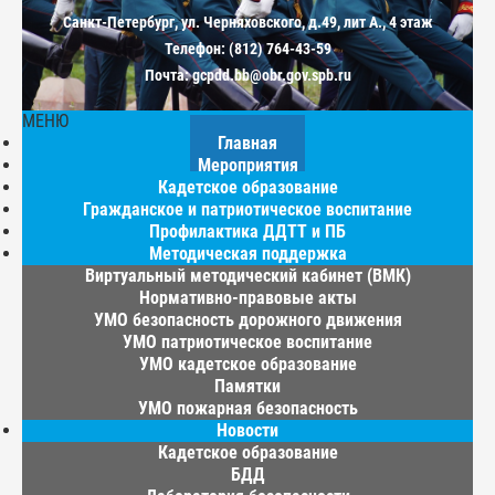
Санкт-Петербург, ул. Черняховского, д.49, лит А., 4 этаж
Телефон: (812) 764-43-59
Почта: gcpdd.bb@obr.gov.spb.ru
МЕНЮ
Главная
Мероприятия
Кадетское образование
Гражданское и патриотическое воспитание
Профилактика ДДТТ и ПБ
Методическая поддержка
Виртуальный методический кабинет (ВМК)
Нормативно-правовые акты
УМО безопасность дорожного движения
УМО патриотическое воспитание
УМО кадетское образование
Памятки
УМО пожарная безопасность
Новости
Кадетское образование
БДД