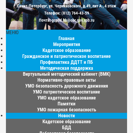
Санкт-Петербург, ул. Черняховского, д.49, лит А., 4 этаж
Телефон: (812) 764-43-59
Почта: gcpdd.bb@obr.gov.spb.ru
МЕНЮ
Главная
Мероприятия
Кадетское образование
Гражданское и патриотическое воспитание
Профилактика ДДТТ и ПБ
Методическая поддержка
Виртуальный методический кабинет (ВМК)
Нормативно-правовые акты
УМО безопасность дорожного движения
УМО патриотическое воспитание
УМО кадетское образование
Памятки
УМО пожарная безопасность
Новости
Кадетское образование
БДД